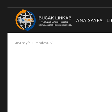
ANA SAYFA
L
ana sayfa
randevu √